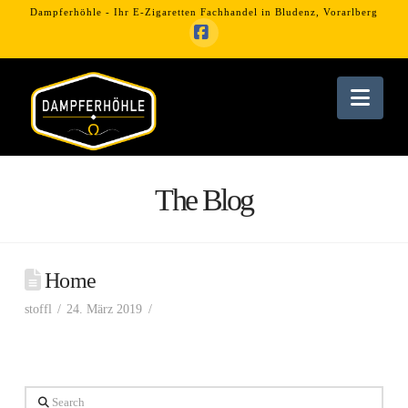
Dampferhöhle - Ihr E-Zigaretten Fachhandel in Bludenz, Vorarlberg
Facebook
Dampferhöhle
Nav
Ihr
E-
The Blog
Zigaretten
Home
Fachhandel
stoffl
24. März 2019
in
Search