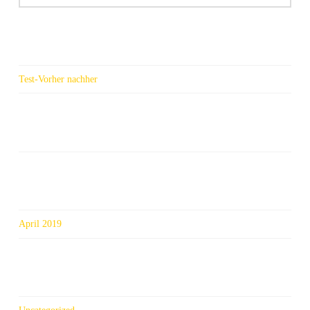
Bludenz,
Vorarlberg
Neueste Beiträge
Test-Vorher nachher
Neueste Kommentare
Archiv
April 2019
Kategorien